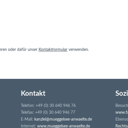
eren oder dafür unser
Kontaktformular
verwenden.
Kontakt
Sozi
Telefon: +49 (0) 30 640 946 76
Besuch
Telefax: +49 (0) 30 640 946 77
www.fa
E-Mail:
kanzlei@mueggelsee-anwaelte.de
Ebenso 
Internet:
www.mueggelsee-anwaelte.de
Rechts