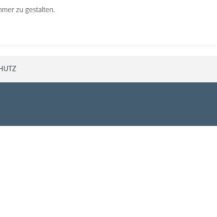
hmer zu gestalten.
Rufen Sie uns an!
030 640 946 76
HUTZ