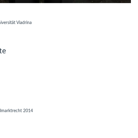
versität Viadrina
te
almarktrecht 2014