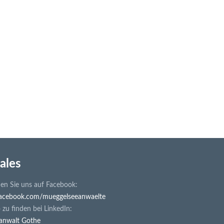
ales
en Sie uns auf Facebook:
cebook.com/mueggelseeanwaelte
zu finden bei LinkedIn:
anwalt Gothe