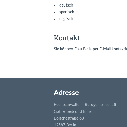
deutsch
spanisch
englisch
Kontakt
Sie können Frau Binia per
E-Mail
kontakti
Adresse
Rechtsanwälte in Bürogemeinschaft
Gothe, Seib und Binia
Bölschestraße 63
12587 Berlin