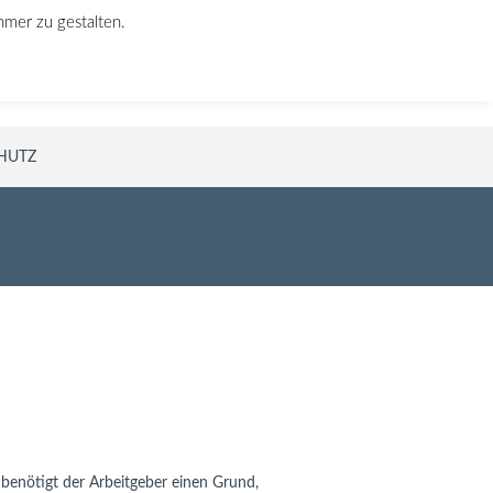
hmer zu gestalten.
Rufen Sie uns an!
030 640 946 76
HUTZ
enötigt der Arbeitgeber einen Grund,