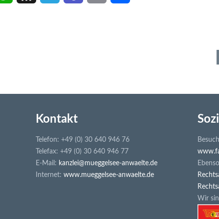
h
h
e
e
m
e
a
r
l
a
a
i
t
e
e
m
i
l
s
e
g
s
l
e
A
m
r
n
p
a
a
Kontakt
Sozi
p
m
Telefon: +49 (0) 30 640 946 76
Besuch
Telefax: +49 (0) 30 640 946 77
www.fa
E-Mail:
kanzlei@mueggelsee-anwaelte.de
Ebenso 
Internet:
www.mueggelsee-anwaelte.de
Rechts
Rechts
Wir sin