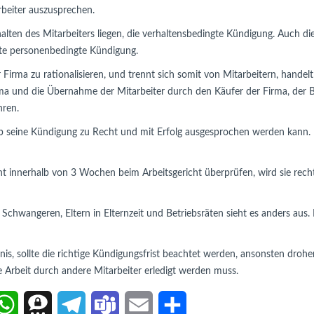
beiter auszusprechen.
en des Mitarbeiters liegen, die verhaltensbedingte Kündigung. Auch die
te personenbedingte Kündigung.
r Firma zu rationalisieren, und trennt sich somit von Mitarbeitern, handel
rma und die Übernahme der Mitarbeiter durch den Käufer der Firma, der
hren.
b seine Kündigung zu Recht und mit Erfolg ausgesprochen werden kann. Die
ht innerhalb von 3 Wochen beim Arbeitsgericht überprüfen, wird sie recht
chwangeren, Eltern in Elternzeit und Betriebsräten sieht es anders aus.
tnis, sollte die richtige Kündigungsfrist beachtet werden, ansonsten dr
ne Arbeit durch andere Mitarbeiter erledigt werden muss.
W
T
T
T
E
T