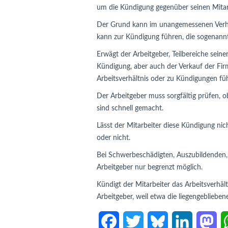
um die Kündigung gegenüber seinen Mitar
Der Grund kann im unangemessenen Verhalt
kann zur Kündigung führen, die sogenann
Erwägt der Arbeitgeber, Teilbereiche seine
Kündigung, aber auch der Verkauf der Fi
Arbeitsverhältnis oder zu Kündigungen fü
Der Arbeitgeber muss sorgfältig prüfen, o
sind schnell gemacht.
Lässt der Mitarbeiter diese Kündigung nic
oder nicht.
Bei Schwerbeschädigten, Auszubildenden, S
Arbeitgeber nur begrenzt möglich.
Kündigt der Mitarbeiter das Arbeitsverhäl
Arbeitgeber, weil etwa die liegengebliebe
F
T
B
L
M