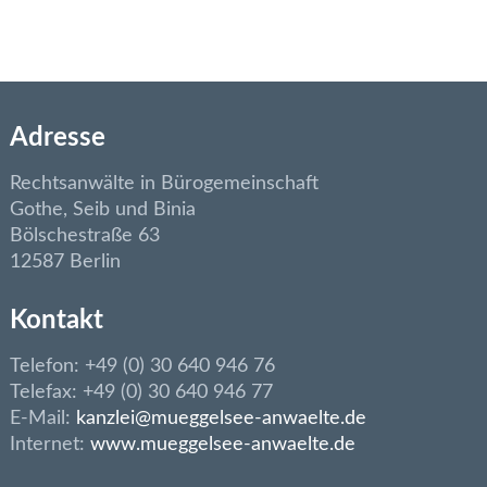
s
l
e
o
r
y
I
o
p
a
a
n
k
n
n
p
m
Adresse
Rechtsanwälte in Bürogemeinschaft
Gothe, Seib und Binia
Bölschestraße 63
12587 Berlin
Kontakt
Telefon: +49 (0) 30 640 946 76
Telefax: +49 (0) 30 640 946 77
E-Mail:
kanzlei@mueggelsee-anwaelte.de
Internet:
www.mueggelsee-anwaelte.de