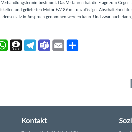
n Verhandlungstermin bestimmt. Das Verfahren hat die Frage zum Gegens
kelten und gelieferten Motor EA189 mit unzulässiger Abschalteinrichtung 
hadensersatz in Anspruch genommen werden kann. Und zwar auch dann, w
W
T
T
T
E
T
h
h
e
e
m
e
a
r
l
a
a
i
t
e
e
m
i
l
s
e
g
s
l
e
A
m
r
n
p
a
a
Kontakt
Sozi
p
m