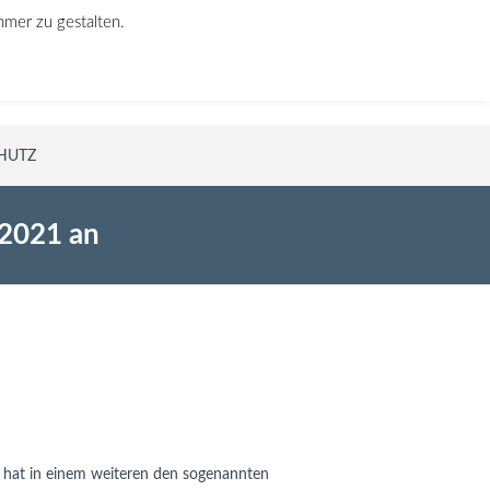
hmer zu gestalten.
Rufen Sie uns an!
030 640 946 76
HUTZ
 2021 an
 hat in einem weiteren den sogenannten 
