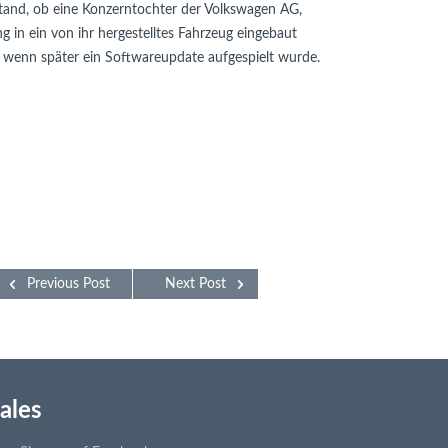
tand, ob eine Konzerntochter der Volkswagen AG,

in ein von ihr hergestelltes Fahrzeug eingebaut 

enn später ein Softwareupdate aufgespielt wurde.

Previous Post
Next Post
ales