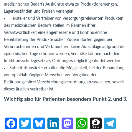
medizinischen Bedarfs Auskünfte etwa zu Produktionsmengen,
Lagerbeständen und Preisen verlangen.
Hersteller und Vertreiber von versorgungsrelevanten Produkten
des medizinischen Bedarfs stellen im Rahmen ihrer
Verantwortlichkeit eine angemessene und kontinuierliche
Bereitstellung der Produkte sicher. Zudem dürfen gegenüber
Verbraucherinnen und Verbrauchern keine Aufschläge aufgrund der
epidemischen Lage erhoben werden, Verstöße können nach dem
Infektionsschutzgesetz als Ordnungswidrigkeit geahndet werden.
Substitutionsärzte erhalten die Möglichkeit, bei der Behandlung
von opioidabhängigen Menschen von Vorgaben der
Betäubungsmittel-Verschreibungsverordnung abzuweichen, soweit
dieses ärztlich vertretbar ist.
Wichtig also für Patienten besonders Punkt 2. und 3.
F
T
B
L
M
W
T
T