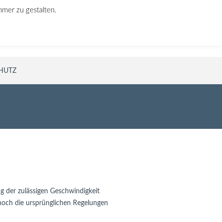
hmer zu gestalten.
Rufen Sie uns an!
030 640 946 76
HUTZ
ng der zulässigen Geschwindigkeit
e noch die ursprünglichen Regelungen