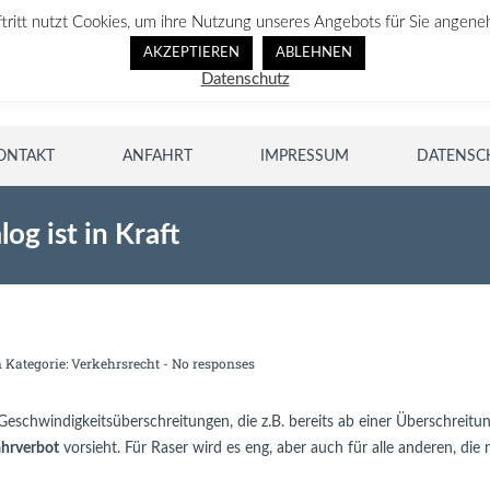
ftritt nutzt Cookies, um ihre Nutzung unseres Angebots für Sie angene
AKZEPTIEREN
ABLEHNEN
Datenschutz
ONTAKT
ANFAHRT
IMPRESSUM
DATENSC
g ist in Kraft
n Kategorie:
Verkehrsrecht
-
No responses
Geschwindigkeitsüberschreitungen, die z.B. bereits ab einer Überschreitu
ahrverbot
vorsieht. Für Raser wird es eng, aber auch für alle anderen, di