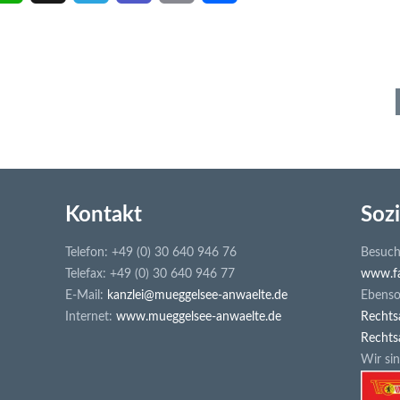
h
h
e
e
m
e
a
r
l
a
a
i
t
e
e
m
i
l
s
e
g
s
l
e
A
m
r
n
p
a
a
Kontakt
Sozi
p
m
Telefon: +49 (0) 30 640 946 76
Besuch
Telefax: +49 (0) 30 640 946 77
www.fa
E-Mail:
kanzlei@mueggelsee-anwaelte.de
Ebenso 
Internet:
www.mueggelsee-anwaelte.de
Rechts
Rechts
Wir sin