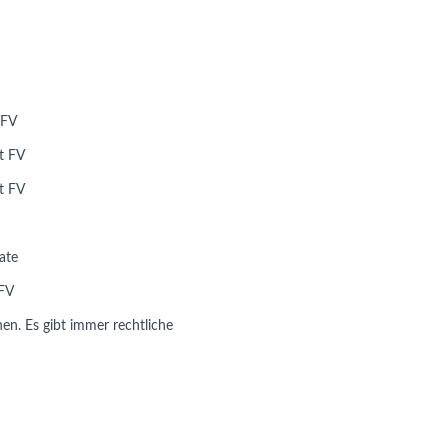
 FV
t FV
t FV
ate
 FV
n. Es gibt immer rechtliche