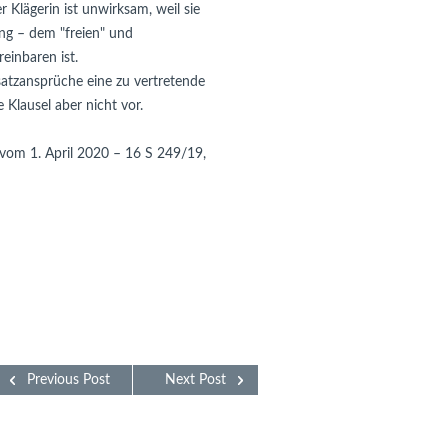
ägerin ist unwirksam, weil sie 

g – dem "freien" und 

inbaren ist. 

tzansprüche eine zu vertretende 

Klausel aber nicht vor. 

Previous Post
Next Post