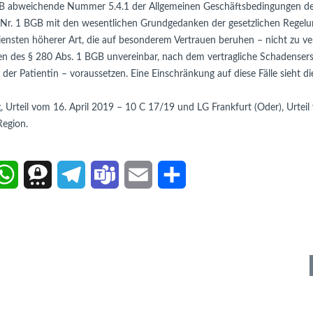
B abweichende Nummer 5.4.1 der Allgemeinen Geschäftsbedingungen der Kl
Nr. 1 BGB mit den wesentlichen Grundgedanken der gesetzlichen Regelun
nsten höherer Art, die auf besonderem Vertrauen beruhen – nicht zu vere
n des § 280 Abs. 1 BGB unvereinbar, nach dem vertragliche Schadensersa
der Patientin – voraussetzen. Eine Einschränkung auf diese Fälle sieht die 
egion. 

W
T
T
T
E
T
h
h
e
e
m
e
a
r
l
a
a
i
t
e
e
m
i
l
s
e
g
s
l
e