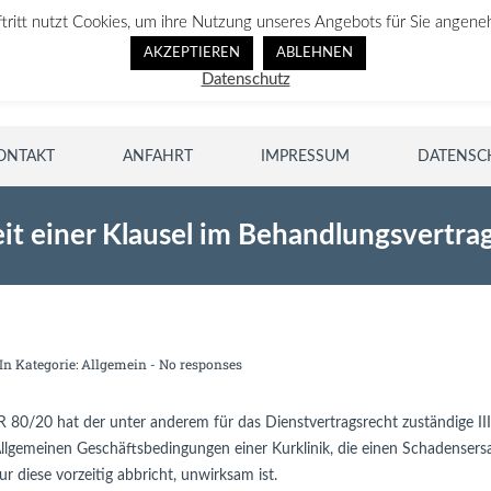
ftritt nutzt Cookies, um ihre Nutzung unseres Angebots für Sie angene
AKZEPTIEREN
ABLEHNEN
Datenschutz
ONTAKT
ANFAHRT
IMPRESSUM
DATENSC
t einer Klausel im Behandlungsvertra
In Kategorie:
Allgemein
-
No responses
R 80/20 hat der unter anderem für das Dienstvertragsrecht zuständige III.
Allgemeinen Geschäftsbedingungen einer Kurklinik, die einen Schadensersat
r diese vorzeitig abbricht, unwirksam ist.