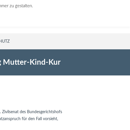
hmer zu gestalten.
Rufen Sie uns an!
030 640 946 76
HUTZ
g Mutter-Kind-Kur
 Zivilsenat des Bundesgerichtshofs 

zanspruch für den Fall vorsieht, 
