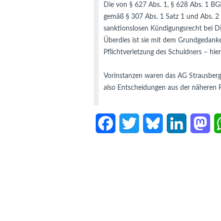
Die von § 627 Abs. 1, § 628 Abs. 1 BG
gemäß § 307 Abs. 1 Satz 1 und Abs. 2 
sanktionslosen Kündigungsrecht bei Die
Überdies ist sie mit dem Grundgedanke
Pflichtverletzung des Schuldners – hier 
also Entscheidungen aus der näheren R
F
T
B
L
M
a
w
l
i
a
c
i
u
n
s
e
t
e
k
t
b
t
s
e
o